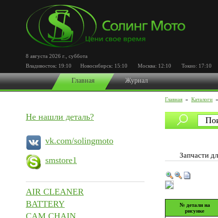
8 августа 2026 г.
,
суббота
Владивосток:
19:10
Новосибирск:
15:10
Москва:
12:10
Токио:
17:10
П
Главная
Журнал
Главная
»
Каталоги
Не нашли деталь?
vk.com/solingmoto
Запчасти 
smstore1
AIR CLEANER
BATTERY
№ детали на
рисунке
CAM CHAIN