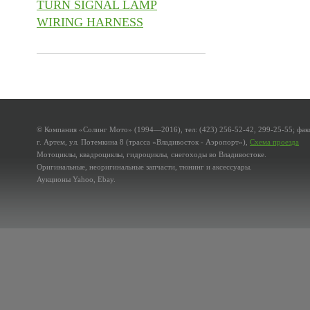
TURN SIGNAL LAMP
WIRING HARNESS
© Компания «Солинг Мото» (1994—2016), тел: (423) 256-52-42, 299-25-55; факс
г. Артем, ул. Потемкина 8 (трасса «Владивосток - Аэропорт»),
Схема проезда
Мотоциклы, квадроциклы, гидроциклы, снегоходы во Владивостоке.
Оригинальные, неоригинальные запчасти, тюнинг и аксессуары.
Аукционы Yahoo, Ebay.