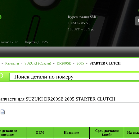
Курсы валют SM:
1 USD = 85.5 р.
100 JPY = 56.9 р.
кио:
17:25
Портленд:
1:25
»
Каталоги
»
SUZUKI (Сузуки)
»
DR200SE
»
2005
»
STARTER CLUTCH
Запчасти для SUZUKI DR200SE 2005 STARTER CLUTCH
 детали на
Срок доставки
OEM
Название
На скл
рисунке
(дней)