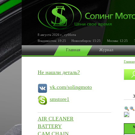
8 августа 2026 г.
,
суббота
Владивосток:
19:25
Новосибирск:
15:25
Москва:
12:25
То
Главная
Журнал
Главная
Не нашли деталь?
vk.com/solingmoto
smstore1
AIR CLEANER
BATTERY
№
CAM CHAIN