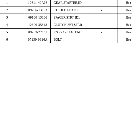
1
12611-42A03
GEAR,STARTER,ID
-
Нет
2
09206-13003
ST IDLE GEAR PI
-
Нет
3
09180-13006
SPACER,STRT IDL
-
Нет
4
12600-35843
CLUTCH SET,STAR
-
Нет
5
09263-22031
RN 22X28X16 BRG
-
Нет
6
07130-0816A
BOLT
-
Нет