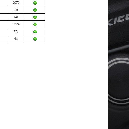
2979
648
140
8324
771
61