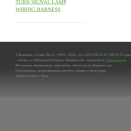
TURN SIGNAL LAMP
WIRING HARNESS
© Компания «Солинг Мото» (1994—2016), тел: (423) 256-52-42, 299-25-55; факс
г. Артем, ул. Потемкина 8 (трасса «Владивосток - Аэропорт»),
Схема проезда
Мотоциклы, квадроциклы, гидроциклы, снегоходы во Владивостоке.
Оригинальные, неоригинальные запчасти, тюнинг и аксессуары.
Аукционы Yahoo, Ebay.