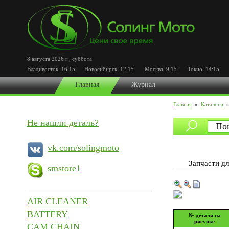
8 августа 2026 г.
,
суббота
Владивосток:
16:15
Новосибирск:
12:15
Москва:
9:15
Токио:
14:15
По
Главная
Журнал
Главная
»
Каталоги
Не нашли деталь?
vk.com/solingmoto
Запчасти 
smstore1
AIR CLEANER
BATTERY
№ детали на
рисунке
CAM CHAIN