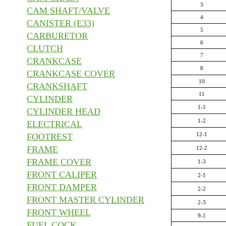
3
CAM SHAFT/VALVE
4
CANISTER (E33)
5
CARBURETOR
6
CLUTCH
7
CRANKCASE
8
CRANKCASE COVER
10
CRANKSHAFT
11
CYLINDER
1-1
CYLINDER HEAD
1-2
ELECTRICAL
12-1
FOOTREST
FRAME
12-2
FRAME COVER
1-3
FRONT CALIPER
2-1
FRONT DAMPER
2-2
FRONT MASTER CYLINDER
2-3
FRONT WHEEL
9-1
FUEL COCK