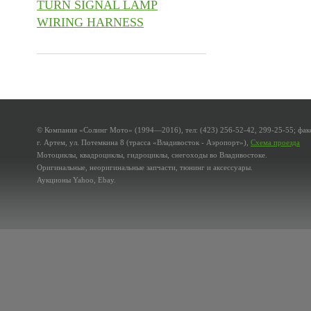
TURN SIGNAL LAMP
WIRING HARNESS
© Компания «Солинг Мото» (1994—2016), тел: (423) 256-52-42, 299-25-55; факс
г. Артем, ул. Потемкина 8 (трасса «Владивосток - Аэропорт»),
Схема проезда
Мотоциклы, квадроциклы, гидроциклы, снегоходы во Владивостоке.
Оригинальные, неоригинальные запчасти, тюнинг и аксессуары.
Аукционы Yahoo, Ebay.