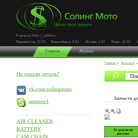
8 августа 2026 г.
,
суббота
Владивосток:
12:53
Новосибирск:
8:53
Москва:
5:53
Токио:
10:53
Пор
Главная
Журнал
Главная
»
Каталоги
Не нашли деталь?
vk.com/solingmoto
Запчасти 
smstore1
AIR CLEANER
BATTERY
№ детали на
рисунке
CAM CHAIN