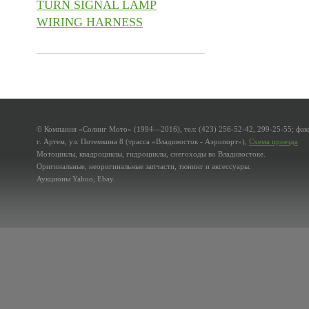
TURN SIGNAL LAMP
WIRING HARNESS
© Компания «Солинг Мото» (1994—2016), тел: (423) 256-52-42, 299-25-55; факс
г. Артем, ул. Потемкина 8 (трасса «Владивосток - Аэропорт»),
Схема проезда
Мотоциклы, квадроциклы, гидроциклы, снегоходы во Владивостоке.
Оригинальные, неоригинальные запчасти, тюнинг и аксессуары.
Аукционы Yahoo, Ebay.