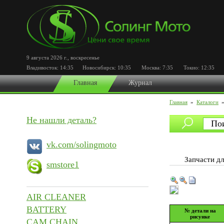
9 августа 2026 г.
,
воскресенье
Владивосток:
14:35
Новосибирск:
10:35
Москва:
7:35
Токио:
12:35
По
Главная
Журнал
Главная
»
Каталоги
Не нашли деталь?
vk.com/solingmoto
Запчасти 
smstore1
AIR CLEANER
BATTERY
№ детали на
рисунке
CAM CHAIN