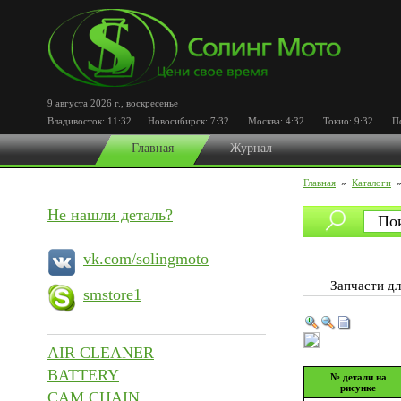
9 августа 2026 г.
,
воскресенье
Владивосток:
11:32
Новосибирск:
7:32
Москва:
4:32
Токио:
9:32
Пор
Главная
Журнал
Главная
»
Каталоги
Не нашли деталь?
vk.com/solingmoto
Запчасти 
smstore1
AIR CLEANER
BATTERY
№ детали на
рисунке
CAM CHAIN