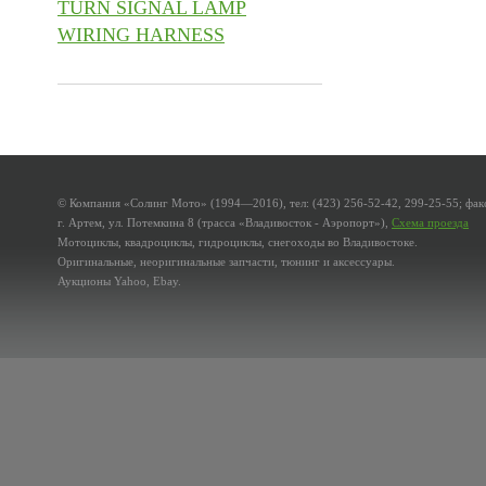
TURN SIGNAL LAMP
WIRING HARNESS
© Компания «Солинг Мото» (1994—2016), тел: (423) 256-52-42, 299-25-55; факс
г. Артем, ул. Потемкина 8 (трасса «Владивосток - Аэропорт»),
Схема проезда
Мотоциклы, квадроциклы, гидроциклы, снегоходы во Владивостоке.
Оригинальные, неоригинальные запчасти, тюнинг и аксессуары.
Аукционы Yahoo, Ebay.