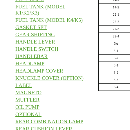
14-1
FUEL TANK (MODEL
14-2
K1/K2/K3)
22-1
FUEL TANK (MODEL K4/K5)
22-2
GASKET SET
22-3
GEAR SHIFTING
22-4
HANDLE LEVER
3A
HANDLE SWITCH
6-1
HANDLEBAR
6-2
HEADLAMP
8-1
HEADLAMP COVER
8-2
KNUCKLE COVER (OPTION)
8-3
LABEL
8-4
MAGNETO
MUFFLER
OIL PUMP
OPTIONAL
REAR COMBINATION LAMP
REAR CUSHION LEVER