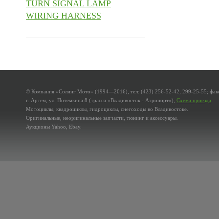
TURN SIGNAL LAMP
WIRING HARNESS
© Компания «Солинг Мото» (1994—2016), тел: (423) 256-52-42, 299-25-55; факс
г. Артем, ул. Потемкина 8 (трасса «Владивосток - Аэропорт»),
Схема проезда
Мотоциклы, квадроциклы, гидроциклы, снегоходы во Владивостоке.
Оригинальные, неоригинальные запчасти, тюнинг и аксессуары.
Аукционы Yahoo, Ebay.