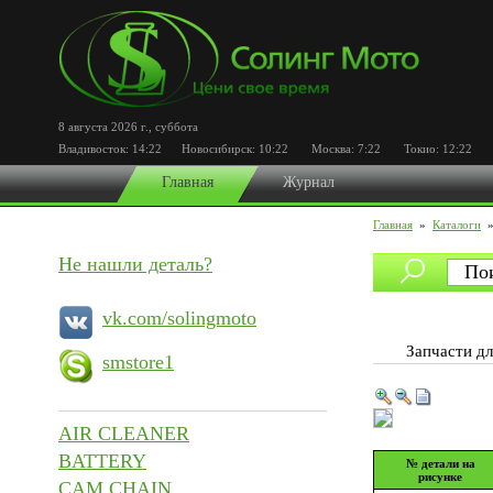
8 августа 2026 г.
,
суббота
Владивосток:
14:22
Новосибирск:
10:22
Москва:
7:22
Токио:
12:22
По
Главная
Журнал
Главная
»
Каталоги
Не нашли деталь?
vk.com/solingmoto
Запчасти 
smstore1
AIR CLEANER
BATTERY
№ детали на
рисунке
CAM CHAIN