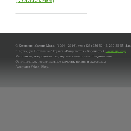
(MODEL:05%08)
© Компания «Солинг Мото» (1994—2016), тел: (423) 256-52-42, 299-25-55; факс
г. Артем, ул. Потемкина 8 (трасса «Владивосток - Аэропорт»),
Схема проезда
Мотоциклы, квадроциклы, гидроциклы, снегоходы во Владивостоке.
Оригинальные, неоригинальные запчасти, тюнинг и аксессуары.
Аукционы Yahoo, Ebay.