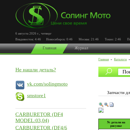
6 августа 2026 г.
,
четверг
Владивосток:
4:46
Новосибирск:
0:46
Москва:
21:46
Токио:
2:46
Пор
Главная
Журнал
Главная
»
Каталоги
Не нашли деталь?
vk.com/solingmoto
Запчасти д
smstore1
CARBURETOR (DF4
MODEL:03,04)
№ детали на
рисунке
CARBURETOR (DF4/6