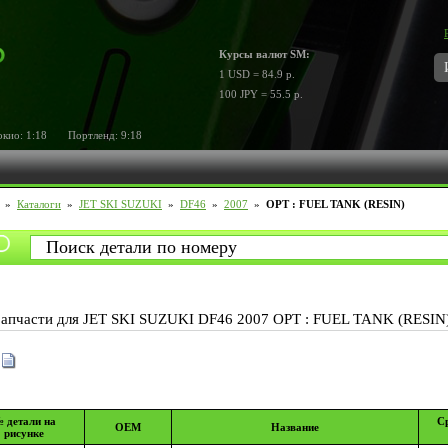
Курсы валют SM:
1 USD = 84.9 р.
100 JPY = 55.5 р.
ио:
1:18
Портленд:
9:18
»
Каталоги
»
JET SKI SUZUKI
»
DF46
»
2007
»
OPT : FUEL TANK (RESIN)
Запчасти для JET SKI SUZUKI DF46 2007 OPT : FUEL TANK (RESIN
 детали на
С
OEM
Название
рисунке