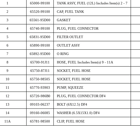
1
65000-99100
TANK ASSY, FUEL (12L) Includes Item(s) 2 - 7
2
65520-99100
CAP, FUEL TANK
3
65561-95D00
GASKET
4
65740-99100
PLUG, FUEL CONNECTOR
5
65831-95D00
FILTER OUTLET
6
65890-99100
OUTLET ASSY
7
65892-95D00
O RING
8
65700-91J11
HOSE, FUEL Includes Item(s) 9 - 11A
9
65750-87J11
SOCKET, FUEL HOSE
10
65750-98505
SOCKET, FUEL HOSE
11
65770-93903
PUMP, SQUEEZE
12
65720-986B0
PLUG, FUEL CONNECTOR DF4
13
09103-06237
BOLT (6X12.5) DF4
14
09160-06085
WASHER (6.5X15X1.0) DF4
11A
65781-98500
CLIP, FUEL HOSE