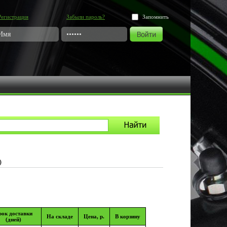
Регистрация
Забыли пароль?
Запомнить
)
рок доставки
На складе
Цена, р.
В корзину
(дней)