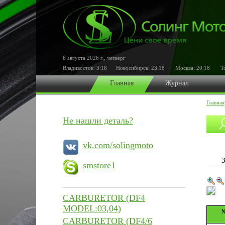
6 августа 2026 г.
,
четверг
Владивосток:
3:18
Новосибирск:
23:18
Москва:
20:18
Ток
Главная
Журнал
Главная
Не нашли деталь?
vk.com/solingmoto
smstore1
CARBURETOR (DF4
MODEL:03,04)
№
CARBURETOR (DF4/6