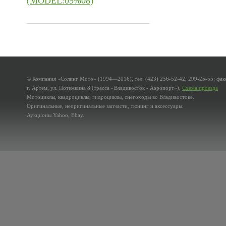
(MODEL:05%08)
© Компания «Солинг Мото» (1994—2016), тел: (423) 256-52-42, 299-25-55; факс
г. Артем, ул. Потемкина 8 (трасса «Владивосток - Аэропорт»),
Схема проезда
Мотоциклы, квадроциклы, гидроциклы, снегоходы во Владивостоке.
Оригинальные, неоригинальные запчасти, тюнинг и аксессуары.
Аукционы Yahoo, Ebay.