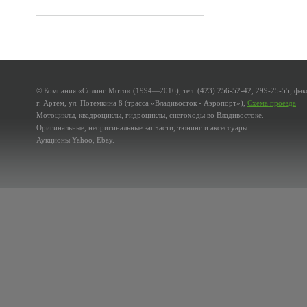
© Компания «Солинг Мото» (1994—2016), тел: (423) 256-52-42, 299-25-55; факс
г. Артем, ул. Потемкина 8 (трасса «Владивосток - Аэропорт»),
Схема проезда
Мотоциклы, квадроциклы, гидроциклы, снегоходы во Владивостоке.
Оригинальные, неоригинальные запчасти, тюнинг и аксессуары.
Аукционы Yahoo, Ebay.