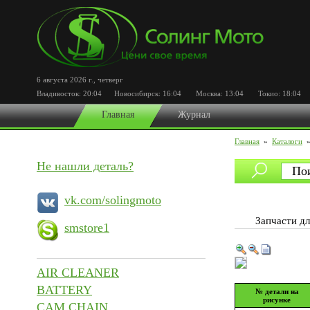
6 августа 2026 г.
,
четверг
Владивосток:
20:04
Новосибирск:
16:04
Москва:
13:04
Токио:
18:04
П
Главная
Журнал
Главная
»
Каталоги
Не нашли деталь?
vk.com/solingmoto
Запчасти 
smstore1
AIR CLEANER
BATTERY
№ детали на
рисунке
CAM CHAIN