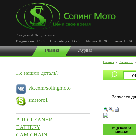
7 августа 2026 г.
,
пятница
Владивосток:
17:28
Новосибирск:
13:28
Москва:
10:28
Токио:
15:28
П
Главная
Журнал
Главная
»
Каталоги
Не нашли деталь?
vk.com/solingmoto
Запчасти 
smstore1
AIR CLEANER
BATTERY
№ детали на
рисунке
CAM CHAIN