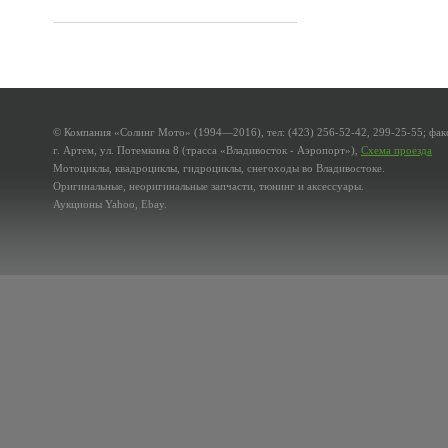
© Компания «Солинг Мото» (1994—2016), тел: (423) 256-52-42, 299-25-55; факс
г. Артем, ул. Потемкина 8 (трасса «Владивосток - Аэропорт»),
Схема проезда
Мотоциклы, квадроциклы, гидроциклы, снегоходы во Владивостоке.
Оригинальные, неоригинальные запчасти, тюнинг и аксессуары.
Аукционы Yahoo, Ebay.