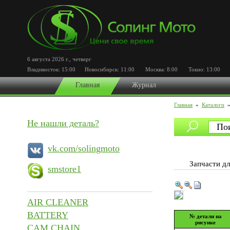
6 августа 2026 г.
,
четверг
Владивосток:
15:00
Новосибирск:
11:00
Москва:
8:00
Токио:
13:00
По
Главная
Журнал
Главная
»
Каталоги
Не нашли деталь?
vk.com/solingmoto
Запчасти д
smstore1
AIR CLEANER
BATTERY
№ детали на
рисунке
CAM CHAIN