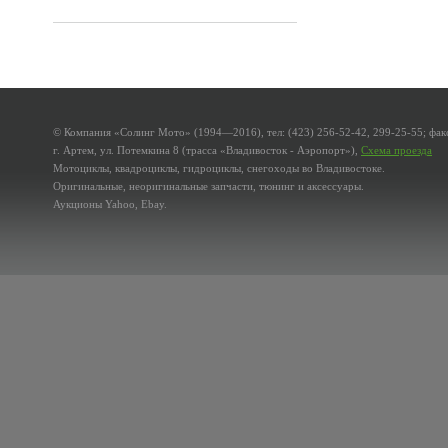
© Компания «Солинг Мото» (1994—2016), тел: (423) 256-52-42, 299-25-55; факс
г. Артем, ул. Потемкина 8 (трасса «Владивосток - Аэропорт»),
Схема проезда
Мотоциклы, квадроциклы, гидроциклы, снегоходы во Владивостоке.
Оригинальные, неоригинальные запчасти, тюнинг и аксессуары.
Аукционы Yahoo, Ebay.