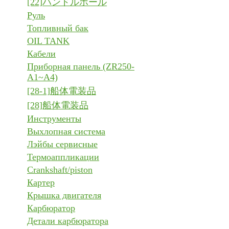
[22]ハンドルポール
Руль
Топливный бак
OIL TANK
Кабели
Приборная панель (ZR250-
A1~A4)
[28-1]船体電装品
[28]船体電装品
Инструменты
Выхлопная система
Лэйбы сервисные
Термоаппликации
Crankshaft/piston
Картер
Крышка двигателя
Карбюратор
Детали карбюратора