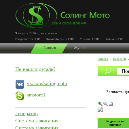
9 августа 2026 г.
,
воскресенье
Владивосток:
1:08
Новосибирск:
21:08
Москва:
18:08
Токио:
23:08
По
Главная
Журнал
Главная
»
Каталоги
Не нашли деталь?
vk.com/solingmoto
Запчасти д
smstore1
Генератор
Система зажигания
№ детали на
рисунке
Система зажигания