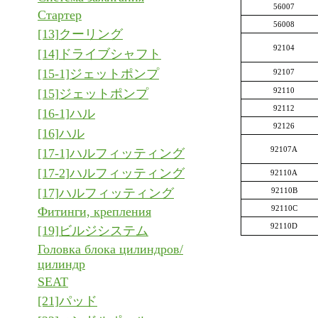
56007
Стартер
56008
[13]クーリング
92104
[14]ドライブシャフト
[15-1]ジェットポンプ
92107
92110
[15]ジェットポンプ
92112
[16-1]ハル
92126
[16]ハル
92107A
[17-1]ハルフィッティング
[17-2]ハルフィッティング
92110A
[17]ハルフィッティング
92110B
92110C
Фитинги, крепления
92110D
[19]ビルジシステム
Головка блока цилиндров/
цилиндр
SEAT
[21]パッド