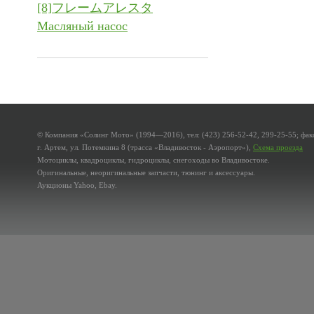
[8]フレームアレスタ
Масляный насос
© Компания «Солинг Мото» (1994—2016), тел: (423) 256-52-42, 299-25-55; факс
г. Артем, ул. Потемкина 8 (трасса «Владивосток - Аэропорт»),
Схема проезда
Мотоциклы, квадроциклы, гидроциклы, снегоходы во Владивостоке.
Оригинальные, неоригинальные запчасти, тюнинг и аксессуары.
Аукционы Yahoo, Ebay.