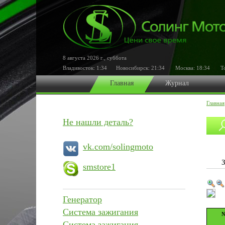
8 августа 2026 г.
,
суббота
Владивосток:
1:34
Новосибирск:
21:34
Москва:
18:34
Ток
Главная
Журнал
Главная
Не нашли деталь?
vk.com/solingmoto
smstore1
Генератор
Система зажигания
№
Система зажигания