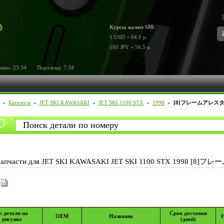
Курсы валют SM:
1 USD = 84.9 р.
100 JPY = 56.5 р.
ио:
23:34
Портленд:
7:34
»
Каталоги
»
JET SKI KAWASAKI
»
JET SKI 1100 STX
»
1998
»
[8]フレームアレス
Запчасти для JET SKI KAWASAKI JET SKI 1100 STX 1998 [8
 детали на
Срок доставки
OEM
Название
Н
рисунке
(дней)