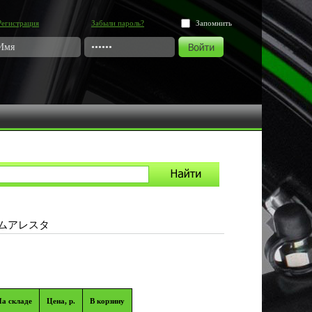
Регистрация
Забыли пароль?
Запомнить
タ
]フレームアレスタ
а складе
Цена, р.
В корзину