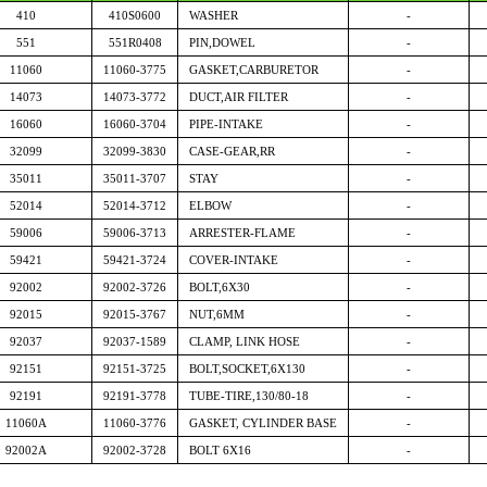
410
410S0600
WASHER
-
551
551R0408
PIN,DOWEL
-
11060
11060-3775
GASKET,CARBURETOR
-
14073
14073-3772
DUCT,AIR FILTER
-
16060
16060-3704
PIPE-INTAKE
-
32099
32099-3830
CASE-GEAR,RR
-
35011
35011-3707
STAY
-
52014
52014-3712
ELBOW
-
59006
59006-3713
ARRESTER-FLAME
-
59421
59421-3724
COVER-INTAKE
-
92002
92002-3726
BOLT,6X30
-
92015
92015-3767
NUT,6MM
-
92037
92037-1589
CLAMP, LINK HOSE
-
92151
92151-3725
BOLT,SOCKET,6X130
-
92191
92191-3778
TUBE-TIRE,130/80-18
-
11060A
11060-3776
GASKET, CYLINDER BASE
-
92002A
92002-3728
BOLT 6X16
-