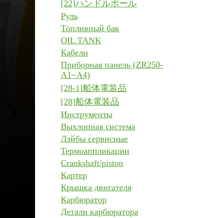
[22]ハンドルポール
Руль
Топливный бак
OIL TANK
Кабели
Приборная панель (ZR250-
A1~A4)
[28-1]船体電装品
[28]船体電装品
Инструменты
Выхлопная система
Лэйбы сервисные
Термоаппликации
Crankshaft/piston
Картер
Крышка двигателя
Карбюратор
Детали карбюратора