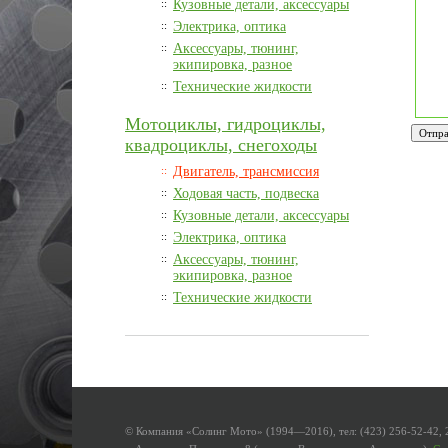
::
Кузовные детали, аксессуары
::
Электрика, оптика
::
Аксессуары, тюнинг,
экипировка, разное
::
Технические жидкости
Мотоциклы, гидроциклы,
квадроциклы, снегоходы
::
Двигатель, трансмиссия
::
Ходовая часть, подвеска
::
Кузовные детали, аксессуары
::
Электрика, оптика
::
Аксессуары, тюнинг,
экипировка, разное
::
Технические жидкости
© Компания «Солинг Мото» (1994—2016), тел: (423) 256-52-42, 2