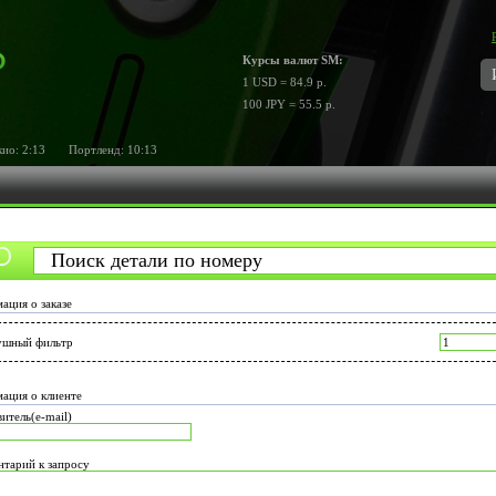
Курсы валют SM:
1 USD = 84.9 р.
100 JPY = 55.5 р.
ио:
2:13
Портленд:
10:13
ация о заказе
ушный фильтр
ация о клиенте
итель(e-mail)
тарий к запросу