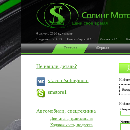
6 августа 2026 г.
,
четверг
Владивосток:
4:13
Новосибирск:
0:13
Москва:
21:13
Ток
Главная
Журнал
Не нашли деталь?
vk.com/solingmoto
Информ
Возд
smstore1
Информ
Отправ
Автомобили, спецтехника
::
Двигатель, трансмиссия
Коммен
::
Ходовая часть, подвеска