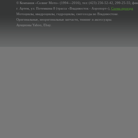
© Компания «Солинг Мото» (1994—2016), тел: (423) 256-52-42, 299-25-55; факс
г. Артем, ул. Потемкина 8 (трасса «Владивосток - Аэропорт»),
Схема проезда
Мотоциклы, квадроциклы, гидроциклы, снегоходы во Владивостоке.
Оригинальные, неоригинальные запчасти, тюнинг и аксессуары.
Аукционы Yahoo, Ebay.