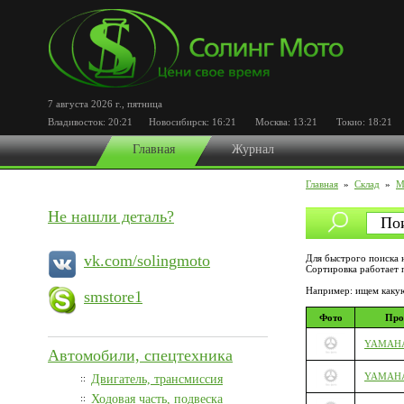
7 августа 2026 г.
,
пятница
Владивосток:
20:21
Новосибирск:
16:21
Москва:
13:21
Токио:
18:21
П
Главная
Журнал
Главная
»
Склад
»
М
Не нашли деталь?
vk.com/solingmoto
Для быстрого поиска 
Сортировка работает п
Например: ищем какую
smstore1
Фото
Про
YAMAHA
Автомобили, спецтехника
YAMAHA
::
Двигатель, трансмиссия
::
Ходовая часть, подвеска