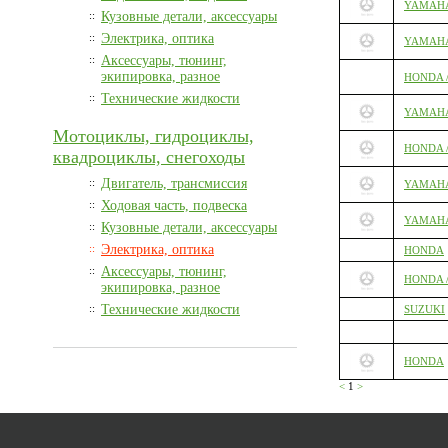
YAMAHA 
::
Кузовные детали, аксессуары
::
Электрика, оптика
YAMAHA 
::
Аксессуары, тюнинг,
экипировка, разное
HONDA /
::
Технические жидкости
YAMAHA
Мотоциклы, гидроциклы,
HONDA /
квадроциклы, снегоходы
::
Двигатель, трансмиссия
YAMAH
::
Ходовая часть, подвеска
YAMAHA /
::
Кузовные детали, аксессуары
::
Электрика, оптика
HONDA
::
Аксессуары, тюнинг,
HONDA 
экипировка, разное
::
Технические жидкости
SUZUKI
HONDA
<
1
>