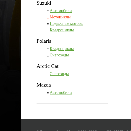
Suzuki
Автомобили
::
Мотоциклы
::
Подвесные моторы
::
Квадроциклы
::
Polaris
Квадроциклы
::
Снегоходы
::
Arctic Cat
Снегоходы
::
Mazda
Автомобили
::