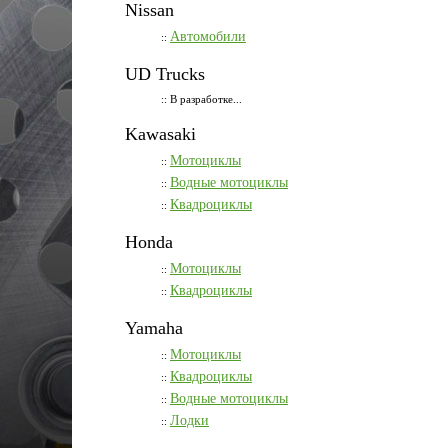
Nissan
Автомобили
::
UD Trucks
:: В разработке...
Kawasaki
Мотоциклы
::
Водные мотоциклы
::
Квадроциклы
::
Honda
Мотоциклы
::
Квадроциклы
::
Yamaha
Мотоциклы
::
Квадроциклы
::
Водные мотоциклы
::
Лодки
::