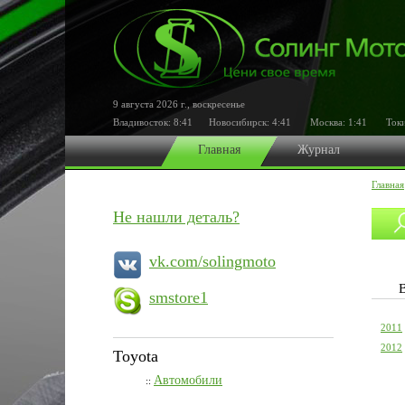
9 августа 2026 г.
,
воскресенье
Владивосток:
8:41
Новосибирск:
4:41
Москва:
1:41
Токи
Главная
Журнал
Главная
Не нашли деталь?
vk.com/solingmoto
smstore1
2011
2012
Toyota
Автомобили
::