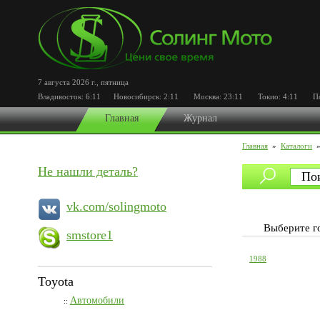
7 августа 2026 г.
,
пятница
Владивосток:
6:11
Новосибирск:
2:11
Москва:
23:11
Токио:
4:11
Пор
Главная
Журнал
Главная
»
Каталоги
Не нашли деталь?
vk.com/solingmoto
Выберите 
smstore1
1988
Toyota
Автомобили
::