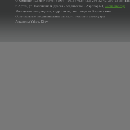
© Компания «Солинг Мото» (1994—2016), тел: (423) 256-52-42, 299-25-55; факс
г. Артем, ул. Потемкина 8 (трасса «Владивосток - Аэропорт»),
Схема проезда
Мотоциклы, квадроциклы, гидроциклы, снегоходы во Владивостоке.
Оригинальные, неоригинальные запчасти, тюнинг и аксессуары.
Аукционы Yahoo, Ebay.