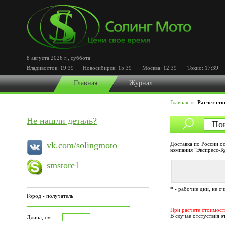
8 августа 2026 г.
,
суббота
Владивосток:
19:39
Новосибирск:
15:39
Москва:
12:39
Токио:
17:39
П
Главная
Журнал
Главная
»
Расчет сто
Не нашли деталь?
vk.com/solingmoto
Доставка по России о
компания "Экспресс-К
smstore1
* - рабочие дни, не с
Город - получатель
При расчете стоимост
В случае отстуствия э
Длина, см.