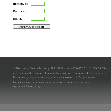
Ширина, см.
Высота, см.
Вес, кг.
© Компания «Солинг Мото» (1994—2016), тел: (423) 256-52-42, 299-25-55; факс
г. Артем, ул. Потемкина 8 (трасса «Владивосток - Аэропорт»),
Схема проезда
Мотоциклы, квадроциклы, гидроциклы, снегоходы во Владивостоке.
Оригинальные, неоригинальные запчасти, тюнинг и аксессуары.
Аукционы Yahoo, Ebay.