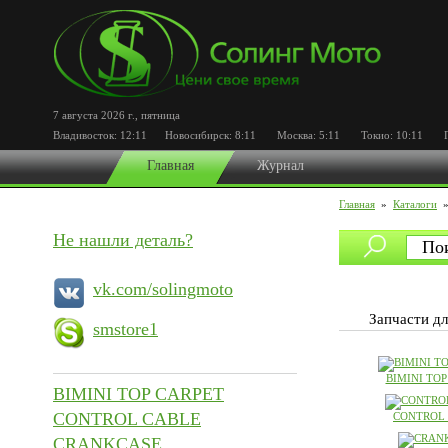
7 августа 2026 г.
,
пятница
Владивосток:
12:11
Новосибирск:
8:11
Москва:
5:11
Токио:
10:11
Пор
Главная
Журнал
Главная
»
Каталоги
Не нашли деталь?
vk.com/solingmoto
Запчасти д
smstore1
BIMINI TOP
BIMINI TOP CARPET
CONTROL CABLE
CONTROL
CRANKCASE