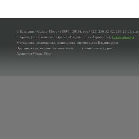
© Компания «Солинг Мото» (1994—2016), тел: (423) 256-52-42, 299-25-55; факс
г. Артем, ул. Потемкина 8 (трасса «Владивосток - Аэропорт»),
Схема проезда
Мотоциклы, квадроциклы, гидроциклы, снегоходы во Владивостоке.
Оригинальные, неоригинальные запчасти, тюнинг и аксессуары.
Аукционы Yahoo, Ebay.